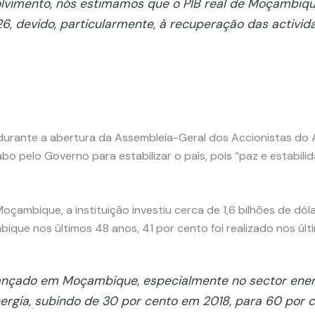
vimento, nós estimamos que o PIB real de Moçambique
, devido, particularmente, à recuperação das activida
durante a abertura da Assembleia-Geral dos Accionistas do A
o pelo Governo para estabilizar o país, pois “paz e estabil
ambique, a instituição investiu cerca de 1,6 bilhões de dólar
ique nos últimos 48 anos, 41 por cento foi realizado nos últ
cançado em Moçambique, especialmente no sector energ
nergia, subindo de 30 por cento em 2018, para 60 por 