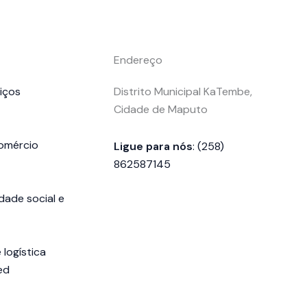
Endereço
iços
Distrito Municipal KaTembe,
Cidade de Maputo
comércio
Ligue para nós
: (258)
862587145
dade social e
 logística
ed