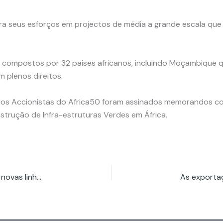
ra seus esforços em projectos de média a grande escala que 
, compostos por 32 países africanos, incluindo Moçambique q
 plenos direitos.
os Accionistas do Africa50 foram assinados memorandos com
strução de Infra-estruturas Verdes em África.
Moçambique e Africa50 acordam a construção de novas linhas de energia e maior centro de dados do país