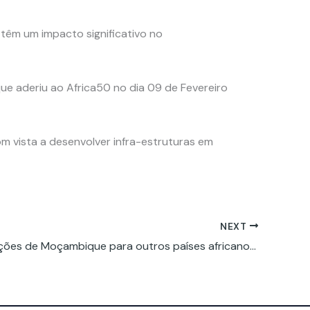
têm um impacto significativo no
ue aderiu ao Africa50 no dia 09 de Fevereiro
 vista a desenvolver infra-estruturas em
NEXT
As exportações de Moçambique para outros países africanos atingiram 1,5 mil milhões de dólares no último ano