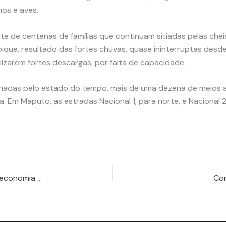
nos e aves.
e de centenas de famílias que continuam sitiadas pelas chei
e, resultado das fortes chuvas, quase ininterruptas desde 
alizarem fortes descargas, por falta de capacidade.
nadas pelo estado do tempo, mais de uma dezena de meios aé
Em Maputo, as estradas Nacional 1, para norte, e Nacional 2, 
Dados assumem-se como novo motor de valor na economia moçambicana
Con