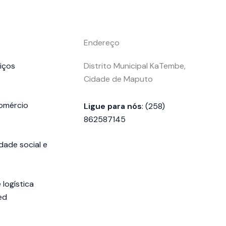
Endereço
iços
Distrito Municipal KaTembe,
Cidade de Maputo
comércio
Ligue para nós
: (258)
862587145
dade social e
 logística
ed