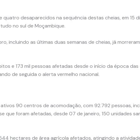
e quatro desaparecidos na sequência destas cheias, em 15 di
retudo no sul de Moçambique.
bro, incluindo as últimas duas semanas de cheias, já morre
3 óbitos e 173 mil pessoas afetadas desde o início da época 
ando de seguida o alerta vermelho nacional.
ativos 90 centros de acomodação, com 92.792 pessoas, inclu
se que foram afetadas, desde 07 de janeiro, 150 unidades sani
44 hectares de área agrícola afetados, atingindo a atividad